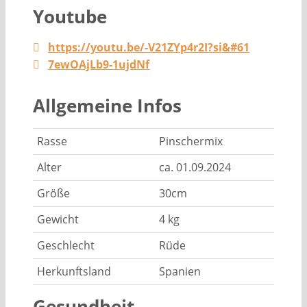
Youtube
https://youtu.be/-V21ZYp4r2I?si&#61
7ewOAjLb9-1ujdNf
Allgemeine Infos
Rasse
Pinschermix
Alter
ca. 01.09.2024
Größe
30cm
Gewicht
4 kg
Geschlecht
Rüde
Herkunftsland
Spanien
Gesundheit